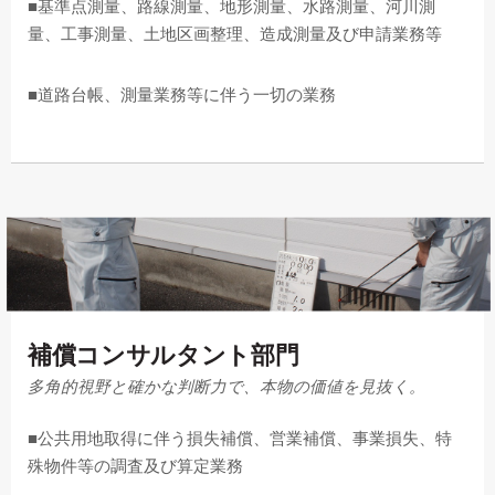
■基準点測量、路線測量、地形測量、水路測量、河川測
量、工事測量、土地区画整理、造成測量及び申請業務等
■道路台帳、測量業務等に伴う一切の業務
補償コンサルタント部門
多角的視野と確かな判断力で、本物の価値を見抜く。
■公共用地取得に伴う損失補償、営業補償、事業損失、特
殊物件等の調査及び算定業務