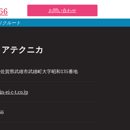
66
お問い合わせ
リクルート
コアテクニカ
023 佐賀県武雄市武雄町大字昭和135番地
-ei-c-t.co.jp
66